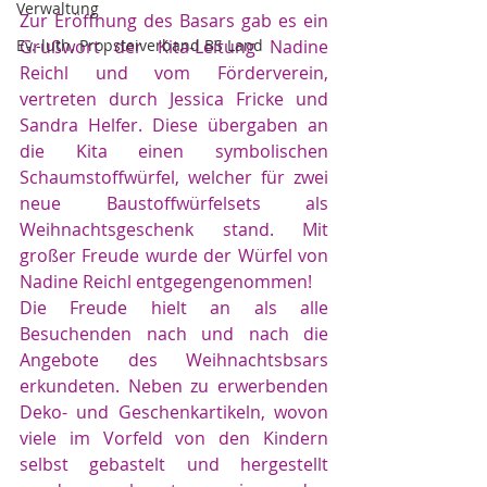
Verwaltung
Zur Eröffnung des Basars gab es ein 
Ev.-luth. Propsteiverband BS Land
Grußwort der Kita-Leitung Nadine 
Reichl und vom Förderverein, 
vertreten durch Jessica Fricke und 
Sandra Helfer. Diese übergaben an 
die Kita einen symbolischen 
Schaumstoffwürfel, welcher für zwei 
neue Baustoffwürfelsets als 
Weihnachtsgeschenk stand. Mit 
großer Freude wurde der Würfel von 
Nadine Reichl entgegengenommen!
Die Freude hielt an als alle 
Besuchenden nach und nach die 
Angebote des Weihnachtsbsars 
erkundeten. Neben zu erwerbenden 
Deko- und Geschenkartikeln, wovon 
viele im Vorfeld von den Kindern 
selbst gebastelt und hergestellt 