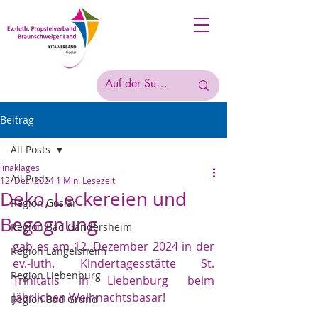
Beitrag
All Posts
linaklages
All Posts
12. Dez. 2024
1 Min. Lesezeit
Deko, Leckereien und
Region Goslar
Begegnung
Region Bad Gandersheim
gab es am 12. Dezember 2024 in der 
Region Langelsheim
ev.-luth. Kindertagesstätte St. 
Region Liebenburg
Trinitatis in Liebenburg beim 
jährlichen Weihnachtsbasar! 
Region Bad Grund