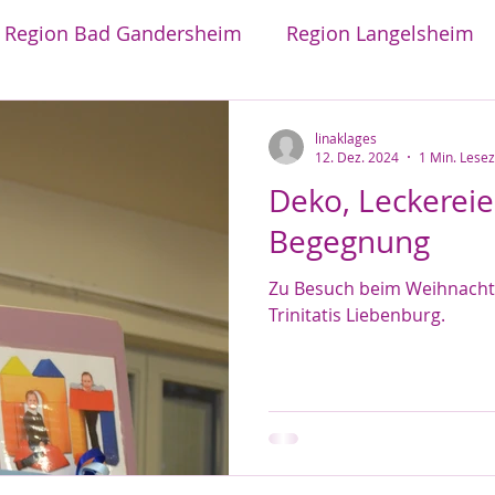
Region Bad Gandersheim
Region Langelsheim
waltung
Ev.-luth. Propsteiverband BS Land
linaklages
12. Dez. 2024
1 Min. Lesez
Deko, Leckerei
Begegnung
Zu Besuch beim Weihnachtsb
Trinitatis Liebenburg.