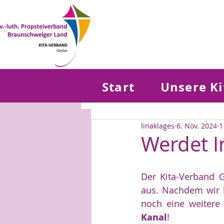
Start
Unsere Ki
All Posts
Region Goslar
linaklages
6. Nov. 2024
1
Region Bad Grund
Ver
Werdet I
Der Kita-Verband G
aus. Nachdem wir b
noch eine weitere
Kanal
!