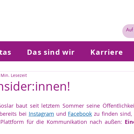
tas
Das sind wir
Karriere
Region Bad Gandersheim
Region Langelsheim
 Min. Lesezeit
waltung
Ev.-luth. Propsteiverband BS Land
nsider:innen!
oslar baut seit letztem Sommer seine Öffentlichkeit
ereits bei 
Instagram
 und 
Facebook
 zu finden sind,
 Plattform für die Kommunikation nach außen: 
Ei