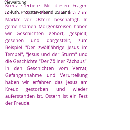
Verwaltung
Kreuz sterben? Mit diesen Fragen 
Ev.-luth. Propsteiverband BS Land
haben sich die Kinder der Kita Zum 
Markte vor Ostern beschäftigt. In 
gemeinsamen Morgenkreisen haben 
wir Geschichten gehört, gespielt, 
gesehen und dargestellt, zum 
Beispiel "Der zwölfjährige Jesus im 
Tempel", "Jesus und der Sturm" und 
die Geschichte "Der Zöllner Zächaus". 
In den Geschichten vom Verrat, 
Gefangennahme und Verurteilung 
haben wir erfahren das Jesus am 
Kreuz gestorben und wieder 
auferstanden ist. Ostern ist ein Fest 
der Freude.