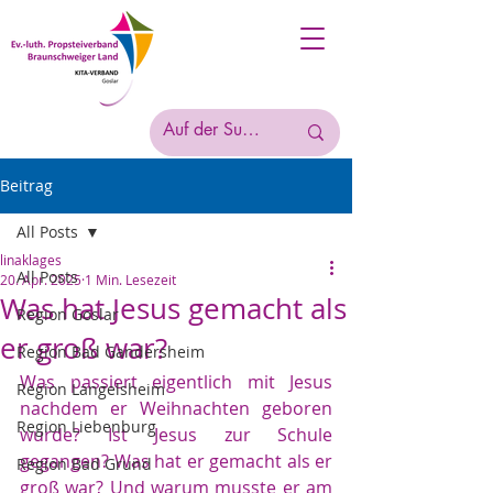
Beitrag
All Posts
linaklages
All Posts
20. Apr. 2025
1 Min. Lesezeit
Was hat Jesus gemacht als
Region Goslar
er groß war?
Region Bad Gandersheim
Was passiert eigentlich mit Jesus 
Region Langelsheim
nachdem er Weihnachten geboren 
Region Liebenburg
wurde? Ist Jesus zur Schule 
gegangen? Was hat er gemacht als er 
Region Bad Grund
groß war? Und warum musste er am 