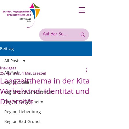
Beitrag
All Posts
linaklages
All Posts
25. Apr. 2025
1 Min. Lesezeit
Langzeitthema in der Kita
Region Goslar
Wirbelwind: Identität und
Region Bad Gandersheim
Diversität
Region Langelsheim
Region Liebenburg
Region Bad Grund